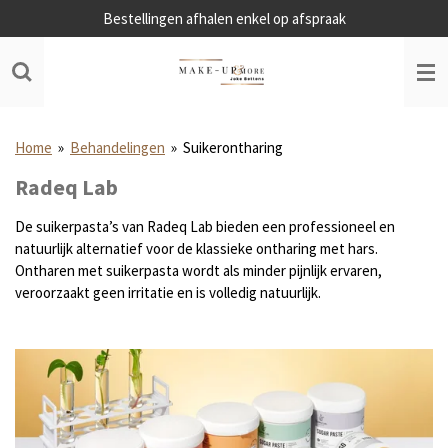
Bestellingen afhalen enkel op afspraak
Ga
direct
naar
de
hoofdinhoud
Home
»
Behandelingen
»
Suikerontharing
Radeq Lab
De suikerpasta’s van Radeq Lab bieden een professioneel en
natuurlijk alternatief voor de klassieke ontharing met hars.
Ontharen met suikerpasta wordt als minder pijnlijk ervaren,
veroorzaakt geen irritatie en is volledig natuurlijk.