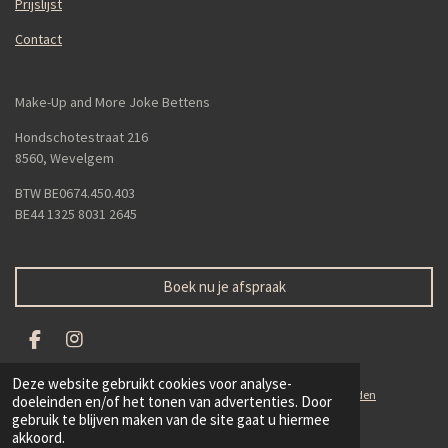
Prijslijst
Contact
Make-Up and More Joke Bettens
Hondschotestraat 216
8560, Wevelgem
BTW BE0674.450.403
BE44 1325 8031 2645
Boek nu je afspraak
F
I
a
n
c
s
Deze website gebruikt cookies voor analyse-
© 2019 - 2026 Make-Up and More Joke Bettens -
Algemene voorwaarden
e
t
doeleinden en/of het tonen van advertenties. Door
b
a
gebruik te blijven maken van de site gaat u hiermee
o
g
akkoord.